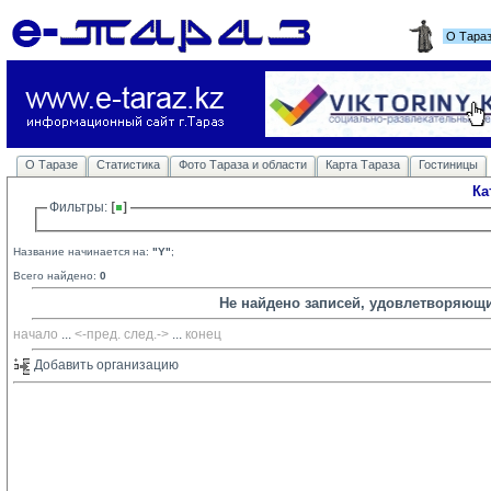
О Тара
О Таразе
Статистика
Фото Тараза и области
Карта Тараза
Гостиницы
Ка
Фильтры: 
Название начинается на:
"Y"
;
Всего найдено:
0
Не найдено записей, удовлетворяющ
начало
... 
<-пред.
след.->
... 
конец
Добавить организацию 