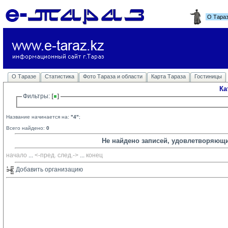
О Тара
О Таразе
Статистика
Фото Тараза и области
Карта Тараза
Гостиницы
Ка
Фильтры: 
Название начинается на:
"4"
;
Всего найдено:
0
Не найдено записей, удовлетворяющ
начало
... 
<-пред.
след.->
... 
конец
Добавить организацию 