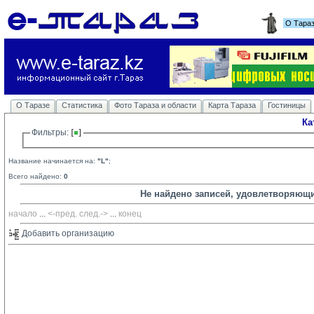
О Тара
О Таразе
Статистика
Фото Тараза и области
Карта Тараза
Гостиницы
Ка
Фильтры: 
Название начинается на:
"L"
;
Всего найдено:
0
Не найдено записей, удовлетворяющ
начало
... 
<-пред.
след.->
... 
конец
Добавить организацию 