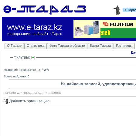
О Тара
О Таразе
Статистика
Фото Тараза и области
Карта Тараза
Гостиницы
Ка
Фильтры: 
Название начинается на:
"W"
;
Всего найдено:
0
Не найдено записей, удовлетворяющ
начало
... 
<-пред.
след.->
... 
конец
Добавить организацию 