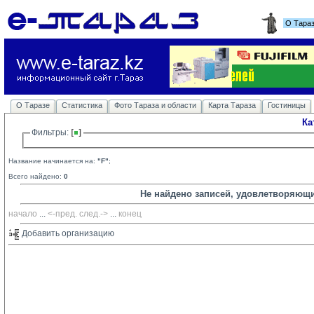
О Тара
О Таразе
Статистика
Фото Тараза и области
Карта Тараза
Гостиницы
Ка
Фильтры: 
Название начинается на:
"F"
;
Всего найдено:
0
Не найдено записей, удовлетворяющ
начало
... 
<-пред.
след.->
... 
конец
Добавить организацию 