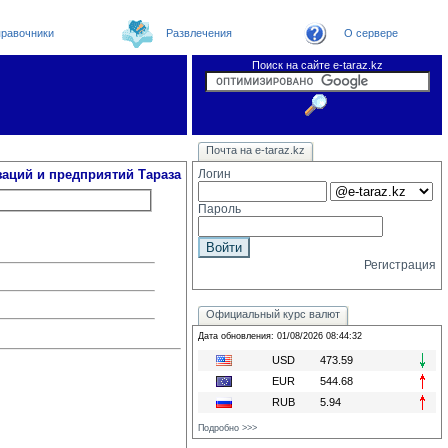
равочники
Развлечения
О сервере
Поиск на сайте e-taraz.kz
Организации
Новости
Телефоный справочник
Видеоконференция
Новости e-taraz
Почта на e-taraz.kz
Погода в Таразе
Замечания и предложения
Чат
Форум
Курсы валют
We
заций и предприятий Тараза
Логин
Пароль
Регистрация
Официальный курс валют
Дата обновления: 01/08/2026 08:44:32
USD
473.59
EUR
544.68
RUB
5.94
Подробно >>>