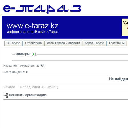
О Таразе
Статистика
Фото Тараза и области
Карта Тараза
Гостиницы
Фильтры: 
Название начинается на:
"U"
;
Всего найдено:
0
Не найде
начало
... 
<-пред.
след.->
... 
конец
Добавить организацию 