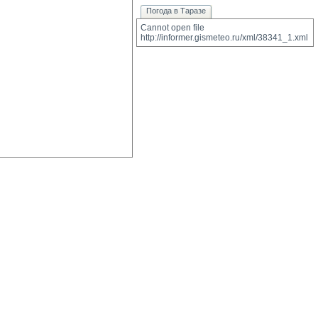
Погода в Таразе
Cannot open file 
http://informer.gismeteo.ru/xml/38341_1.xml