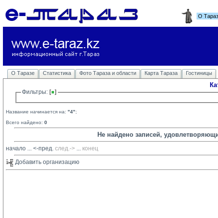
О Тара
О Таразе
Статистика
Фото Тараза и области
Карта Тараза
Гостиницы
Ка
Фильтры: 
Название начинается на:
"4"
;
Всего найдено:
0
Не найдено записей, удовлетворяющ
начало
... 
<-пред.
след.->
... 
конец
Добавить организацию 