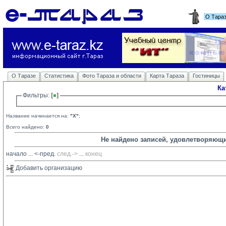
О Тара
О Таразе
Статистика
Фото Тараза и области
Карта Тараза
Гостиницы
Ка
Фильтры: 
Название начинается на:
"X"
;
Всего найдено:
0
Не найдено записей, удовлетворяющ
начало
... 
<-пред.
след.->
... 
конец
Добавить организацию 