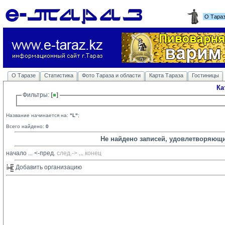
О Тара
О Таразе
Статистика
Фото Тараза и области
Карта Тараза
Гостиницы
Ка
Фильтры: 
Название начинается на:
"L"
;
Всего найдено:
0
Не найдено записей, удовлетворяющ
начало
... 
<-пред.
след.->
... 
конец
Добавить организацию 