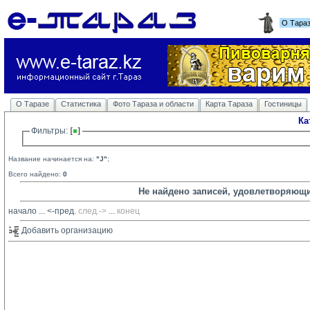
О Тара
О Таразе
Статистика
Фото Тараза и области
Карта Тараза
Гостиницы
Ка
Фильтры: 
Название начинается на:
"J"
;
Всего найдено:
0
Не найдено записей, удовлетворяющ
начало
... 
<-пред.
след.->
... 
конец
Добавить организацию 