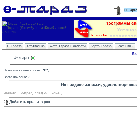
О Тара
О Таразе
Статистика
Фото Тараза и области
Карта Тараза
Гостиницы
Ка
Фильтры: 
Название начинается на:
"G"
;
Всего найдено:
0
Не найдено записей, удовлетворяющ
начало
... 
<-пред.
след.->
... 
конец
Добавить организацию 