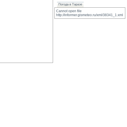
Погода в Таразе
Cannot open file 
http://informer.gismeteo.ru/xml/38341_1.xml