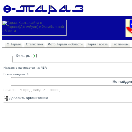
О Таразе
Статистика
Фото Тараза и области
Карта Тараза
Гостиницы
Фильтры: 
Название начинается на:
"E"
;
Всего найдено:
0
Не найде
начало
... 
<-пред.
след.->
... 
конец
Добавить организацию 