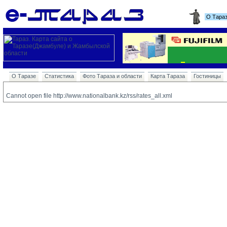
О Тара
О Таразе
Статистика
Фото Тараза и области
Карта Тараза
Гостиницы
Cannot open file http://www.nationalbank.kz/rss/rates_all.xml