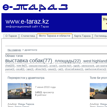
Фото Тараза и области
О Таразе
Статистика
Карта Тараза
Гостиниц
На главную
-> 
драмтеатр
Облако тэгов
выставка собак(77)
площадь(22)
west highland 
,
,
,
,
,
,
,
,
,
chat(10)
толе би(7)
коммунистическая(7)
аллея(7)
казыбек би(7)
парк(6)
химпоселок(4)
jack russel te
,
,
,
,
,
,
,
ущелье(1)
коксай(1)
тараз(1)
айтеке би(1)
каньон(1)
гаи(1)
областной акимат(1)
жамбылская область(1)
Перекресток у драмтеатра
Толе би уго
7 июня 2010 года
14521
просмотр
0
рейтинг 
Альбом:
Улицы Тараза
Альбом:
Улицы
Тема:
Город Тараз
Тема:
Город Т