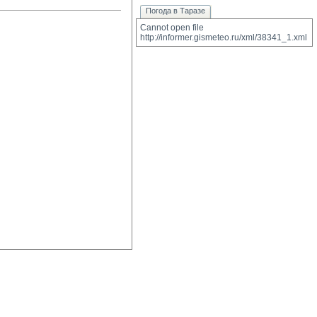
Погода в Таразе
Cannot open file 
http://informer.gismeteo.ru/xml/38341_1.xml