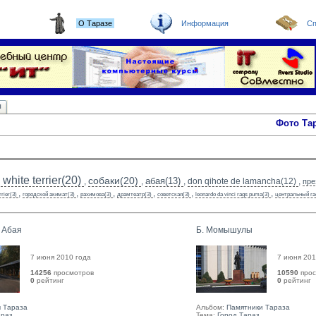
О Таразе
Информация
Сп
ы
Фото Та
white terrier(20)
собаки(20)
абая(13)
,
,
,
don qihote de lamancha(12)
,
пре
,
,
,
,
,
,
rrier(3)
городской акимат(3)
рахимова(3)
драмтеатр(3)
советская(3)
leonardo da vinci rags puma(3)
центральный га
л Абая
Б. Момышулы
7 июня 2010 года
7 июня 201
14256
просмотров
10590
прос
0
рейтинг 
0
рейтинг 
 Тараза
Альбом:
Памятники Тараза
араз
Тема:
Город Тараз