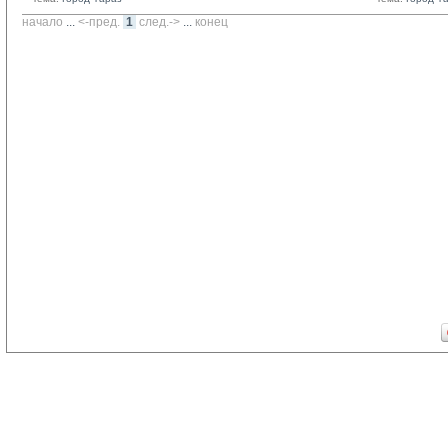
начало
... 
<-пред.
1
след.->
... 
конец