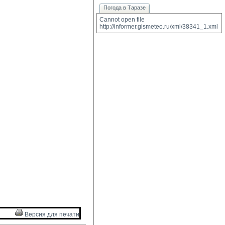
Погода в Таразе
Cannot open file 
http://informer.gismeteo.ru/xml/38341_1.xml
Версия для печати 