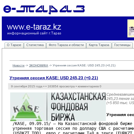
О Таразе
Статистика
Фото Тараза и области
Карта Тараза
Гостиницы
Новости
-> 
ЭКОНОМИКА
-> 
Утренняя сессия KASE: USD 245,23 (+0,21)
Утренняя сессия KASE: USD 245,23 (+0,21)
9 сентября 2015 года •
• 163854 просмотра • комментариев 0
Средневзвешен
245,23 тенге за
(+5 850 тыс. US
Утренняя сес
/KASE, 09.09.15/ – На Казахстанской фондовой бирже 
утренняя торговая сессия по доллару США с расчетами
(USDKZT_TOD), евро с расчетами T+0 в тенге (EURKZT_