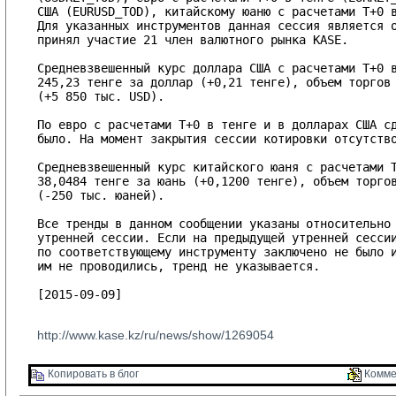
США (EURUSD_TOD), китайскому юаню с расчетами T+0 в
Для указанных инструментов данная сессия является о
принял участие 21 член валютного рынка KASE.

Средневзвешенный курс доллара США с расчетами T+0 в
245,23 тенге за доллар (+0,21 тенге), объем торгов 
(+5 850 тыс. USD).

По евро с расчетами T+0 в тенге и в долларах США сд
было. На момент закрытия сессии котировки отсутство
Средневзвешенный курс китайского юаня с расчетами T
38,0484 тенге за юань (+0,1200 тенге), объем торгов
(-250 тыс. юаней).

Все тренды в данном сообщении указаны относительно 
утренней сессии. Если на предыдущей утренней сессии
по соответствующему инструменту заключено не было и
им не проводились, тренд не указывается.

[2015-09-09]

http://www.kase.kz/ru/news/show/1269054
Копировать в блог 
Комме