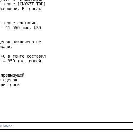
 тенге (CNYKZT_TOD). 

сновной. В торгах 

 тенге составил 

– 41 550 тыс. USD 

елок заключено не 

вали.

+0 в тенге составил 

 – 950 тыс. юаней 

предыдущей 

 сделок 

ли торги 

нтарии 