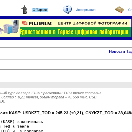
О Таразе
Информация
Сп
Новости Та
ный курс доллара США с расчетами T+0 в тенге составил
 доллар (+0,21 тенге), объем торгов – 41 550 тыс. USD 
D).
сия KASE: USDKZT_TOD = 245,23 (+0,21), CNYKZT_TOD = 38,0484
(KASE) закончилась 

 Т+0 в тенге 

TOD) и  в долларах 
