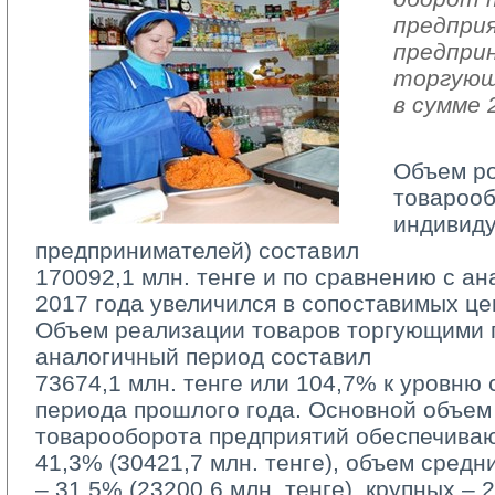
предпри
предпри
торгующ
в сумме 
Объем р
товарооб
индивид
предпринимателей) составил
170092,1 млн. тенге и по сравнению с а
2017 года увеличился в сопоставимых це
Объем реализации товаров торгующими п
аналогичный период составил
73674,1 млн. тенге или 104,7% к уровню 
периода прошлого года. Основной объем
товарооборота предприятий обеспечива
41,3% (30421,7 млн. тенге), объем средн
– 31,5% (23200,6 млн. тенге), крупных – 