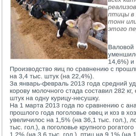
реализов
птицы в 
тонн или
этого пе
Валовой 
уменшилс
14,6%) и 
Производство яиц по сравнению с прош
на 3,4 тыс. штук (на 22,4%).
За январь-февраль 2013 года средний уд
корову молочного стада составил 282 кг,
штук на одну курицу-несушку.
На 1 марта 2013 года по сравнению с ан
прошлого года поголовье овец и коз в хо
увеличилос на 1,5% (на 36,1 тыс. гол.), 
тыс. гол.), а поголовье крупного рогатог
1,2% (на 3,6 тыс. гол.), птиц на 9,1% (на 1