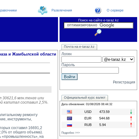
равочники
Развлечения
О сервере
Поиск на сайте e-taraz.kz
Новости
Новости e-taraz
Телефоный справочник
Видеоконференция
Почта на e-taraz.kz
Погода в Таразе
Замечания и предложения
Чат
Организации
Форум
Курсы валют
Web
раза и Жамбылской области
Логин
Пароль
Регистрация
Официальный курс валют
л 30621,6 млн.тенге или
ой капитал составил 2,5%.
Дата обновления: 01/08/2026 08:44:32
USD
473.59
капитальному ремонту
EUR
544.68
ние, инструменты,
RUB
5.94
орых составил 16691,2 
2,0% от общего объема).
Подробно >>>
 «промышленность», на 