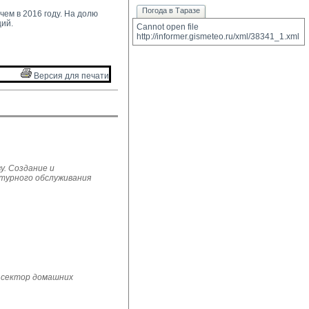
Погода в Таразе
ем в 2016 году. На долю 
ий.
Cannot open file 
http://informer.gismeteo.ru/xml/38341_1.xml
Версия для печати 
у. Создание и
ьтурного обслуживания
 сектор домашних