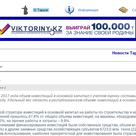
О Таразе
Информация
Сп
Новости Та
да
а
ев 2
 2017 года объем инвестиций в основной капитал с учетом оценки состави
году. Удельный вес области в республиканском объеме инвестиций в основн
кой структуре инвестиций в основной капитал на работы по строительству и 
жений пришлось 67,6% от общего объема инвестиций, на машины, оборудова
5%, на прочие работы и затраты – 9,9%.
чниками финансирования инвестиций были собственные средства, объем кот
5%) и другие заемные средства хозяйствующих субъектов 6723,0 млн. тенге (2
м использования, наиболее приоритетной для инвестирования была отрасль