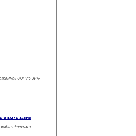
рограммой ООН по ВИЧ/
го страхования
, работодателя и