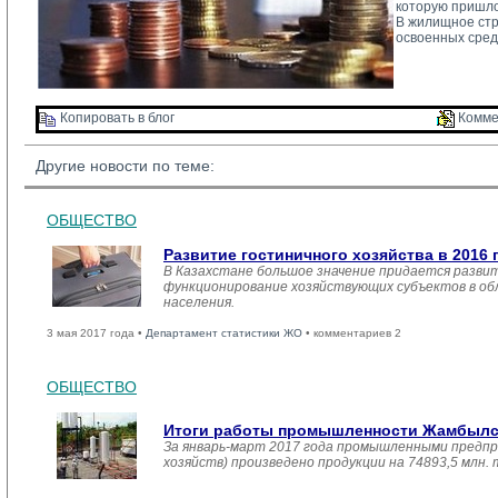
которую пришло
В жилищное стро
освоенных сред
Копировать в блог 
Комме
Другие новости по теме:
ОБЩЕСТВО
Развитие гостиничного хозяйства в 2016 
В Казахстане большое значение придается развит
функционирование хозяйствующих субъектов в обл
населения.
3 мая 2017 года •
Департамент статистики ЖО
• комментариев 2
ОБЩЕСТВО
Итоги работы промышленности Жамбылско
За январь-март 2017 года промышленными предпр
хозяйств) произведено продукции на 74893,5 млн.