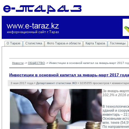
О Таразе
Статистика
Фото Тараза и области
Карта Тараза
Гостиницы
Новости
-> 
ОБЩЕСТВО
-> 
Инвестиции в основной капитал за январь-март 2017 го
Инвестиции в основной капитал за январь-март 2017 год
3 мая 2017 года •
Департамент статистики ЖО
• 3235355 просмотров • комментари
За январь-март
102,3% к 2016 
В технологичес
зданий и соору
инвентарь – 22,
Основными исто
млн. тенге (54,
По направления