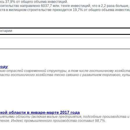
сь 37,9% от общего объема инвестиций.
ительство направлено 6037,7 млн. тенге инвестиций, что в 2,2 раза больше, ч
ств в жилищном строительстве приходится 19,7% от общего объема инвестиц
нтарии 
году
ию отраслей современной структуры, в том числе гостиничному хозяйств
асти гостиничного хозяйства тесно связано с развитием торгового, кул
й области в январе-марте 2017 года
иятиями области (включая малые предприятия, подсобные производства и
 тенге. Индекс промышленного производства составил 98,7%.