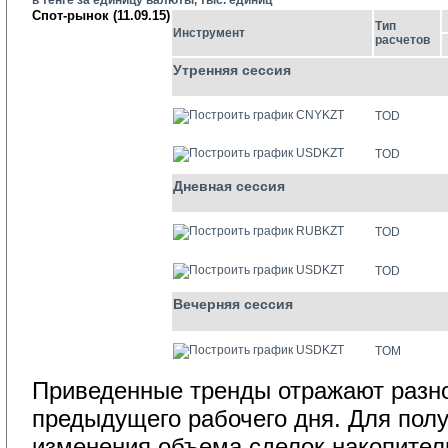
в тенге за единицу валюты, тыс. единиц
Спот-рынок (11.09.15)
Тип
Инструмент
расчетов
Утренняя сессия
CNYKZT
TOD
USDKZT
TOD
Дневная сессия
RUBKZT
TOD
USDKZT
TOD
Вечерняя сессия
USDKZT
TOM
Приведенные тренды отражают разно
предыдущего рабочего дня. Для полу
изменения объема сделок накопител