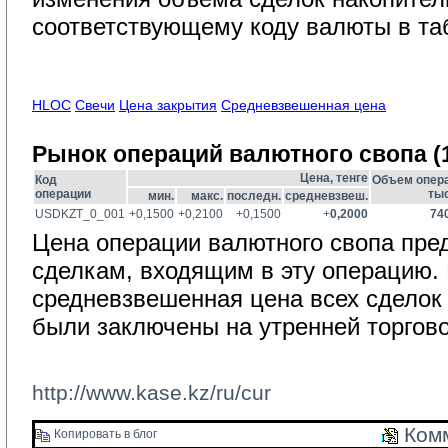
соответствующему коду валюты в та
HLOC
Свечи
Цена закрытия
Средневзвешенная цена
Рынок операций валютного свопа (1
Цена, тенге
Код
Объем опера
операции
тыс
мин.
макс.
последн.
средневзвеш.
USDKZT_0_001
+0,1500
+0,2100
+0,1500
+
0,2000
74
Цена операции валютного свопа пред
сделкам, входящим в эту операцию. 
средневзвешенная цена всех сделок
были заключены на утренней торгово
http://www.kase.kz/ru/cur
Комм
Копировать в блог 