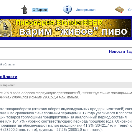
О Таразе
Информация
Сп
Новости Та
ой области
 области
ентариев 3
ст 2018 года оборот торгующих предприятий, индивидуальных предприним
ынках сложился в сумме 293151,4 млн. тенге.
го товарооборота (включая оборот индивидуальных предпринимателей) сос
тенге и по сравнению с аналогичным периодом 2017 года увеличился в сопост
ии товаров торгующими предприятиями за аналогичный период составил 
енге или 104,7% к уровню соответствующего периода прошлого года. Основной
предприятий обеспечивают малые предприятия 41,3% (30421,7 млн. тенге),
% (23200,6 млн. тенге), крупных – 27,2% (20051,8 млн. тенге).