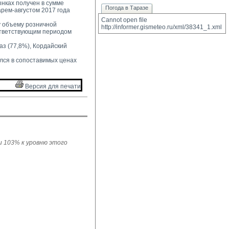
нках получен в сумме 
Погода в Таразе
арем-августом 2017 года
Cannot open file 
 объему розничной 
http://informer.gismeteo.ru/xml/38341_1.xml
ответствующим периодом
з (77,8%), Кордайский 
лся в сопоставимых ценах 
Версия для печати 
ли 103% к уровню этого