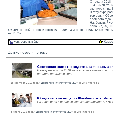
С начала 2018 
96418 млн. тен
увеличился на 
В структуре ро
торговли). Объ
прошлого года 
Наибольший уде
район (7,6%), Ш
Объем оптовой торговли составил 123059,3 млн. тенге или 42% в обще
на 11,7%.
Копировать в блог 
Комме
Другие новости по теме:
Состояние животноводства за январь-ав
В январе-августе 2018 года во всех категориях хо
периода прошлого года.
18 сентября 2018 года •
Департамент статистики ЖО
• комментариев 3
Юридические лица по Жамбылской област
На 1 февраля в области зарегистрировано 11676 
5 марта 2018 года •
Департамент статистики ЖО
• комментариев 4