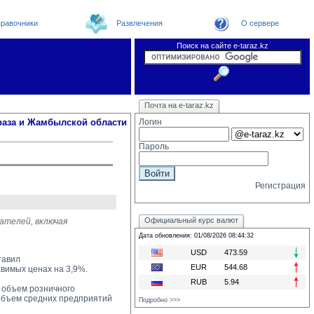
равочники
Развлечения
О сервере
Поиск на сайте e-taraz.kz
Новости
Новости e-taraz
Телефоный справочник
Видеоконференция
Почта на e-taraz.kz
Погода в Таразе
Замечания и предложения
Чат
Организации
Форум
Курсы валют
Web
раза и Жамбылской области
Логин
Пароль
Регистрация
Официальный курс валют
ателей, включая
Дата обновления: 01/08/2026 08:44:32
USD
473.59
тавил
EUR
544.68
авимых ценах на 3,9%.
RUB
5.94
 объем розничного 
 объем средних предприятий
Подробно >>>