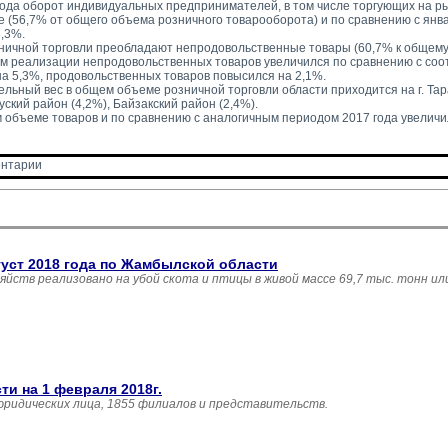
года оборот индивидуальных предпринимателей, в том числе торгующих на ры
ге (56,7% от общего объема розничного товарооборота) и по сравнению с янв
3,3%.
зничной торговли преобладают непродовольственные товары (60,7% к общему
ем реализации непродовольственных товаров увеличился по сравнению с со
на 5,3%, продовольственных товаров повысился на 2,1%.
льный вес в общем объеме розничной торговли области приходится на г. Тара
уский район (4,2%), Байзакский район (2,4%).
м объеме товаров и по сравнению с аналогичным периодом 2017 года увеличи
нтарии 
густ 2018 года по Жамбылской области
зяйств реализовано на убой скота и птицы в живой массе 69,7 тыс. тонн и
и на 1 февраля 2018г.
юридических лица, 1855 филиалов и представительств.