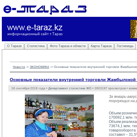
О Таразе
Статистика
Фото Тараза и области
Карта Тараза
Гостиницы
Новости
-> 
ЭКОНОМИКА
-> 
Основные показатели внутренней торговли Жамбылск
Основные показатели внутренней торговли Жамбылской
18 сентября 2018 года •
Департамент статистики ЖО
• 2803197 просмотров • комм
За январь-авгу
торгующих на р
Объем рознично
170092,1 млн. 
Объем реализац
73674,1 млн. т
товарооборота 
составил – 31,5