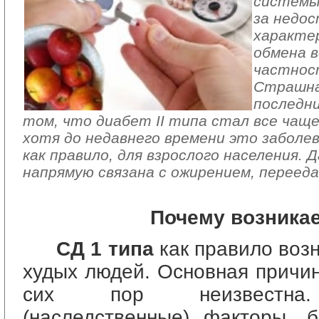
системы
за недос
характе
обмена в
частност
Страшна
последн
том, что диабет II типа стал все чаще
хотя до недавнего времени это заболе
как правило, для взрослого населения.
напрямую связана с ожирением, перееда
Почему возника
СД 1 типа
как правило возн
худых людей. Основная причин
сих пор неизвестна. 
(наследственные) факторы, б