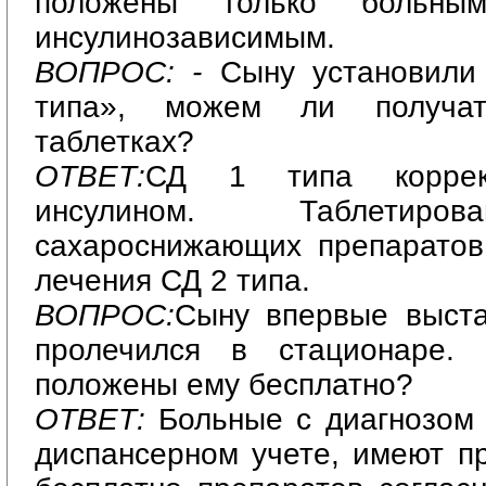
положены только больн
инсулинозависимым.
ВОПРОС: -
Сыну установили
типа», можем ли получа
таблетках?
ОТВЕТ:
СД 1 типа коррект
инсулином. Таблетиро
сахароснижающих препаратов
лечения СД 2 типа.
ВОПРОС:
Сыну впервые выста
пролечился в стационаре. 
положены ему бесплатно?
ОТВЕТ:
Больные с диагнозом
диспансерном учете, имеют п