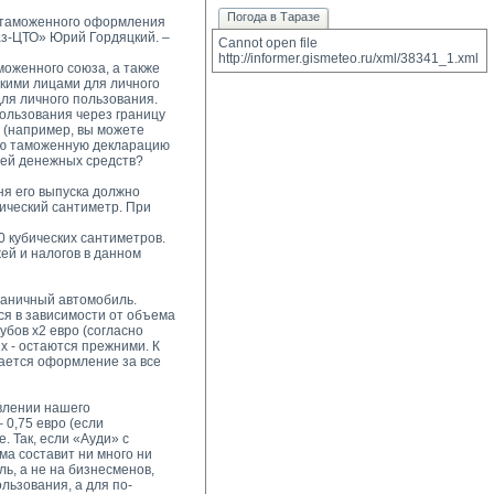
Погода в Таразе
 таможенного оформления 
аз-ЦТО» Юрий Гордяцкий. –
Cannot open file 
http://informer.gismeteo.ru/xml/38341_1.xml
оженного союза, а также 
кими лицами для личного
для личного пользования.
льзования через границу 
 (например, вы можете
кую таможенную декларацию
ией денежных средств?
я его выпуска должно 
бический сантиметр. При
 кубических сантиметров. 
ей и налогов в данном
раничный автомобиль. 
ся в зависимости от объема
убов х2 евро (согласно
ых - остаются прежними. К
вается оформление за все
влении нашего 
 0,75 евро (если
. Так, если «Ауди» с
ма составит ни много ни
ь, а не на бизнесменов,
льзования, а для по-