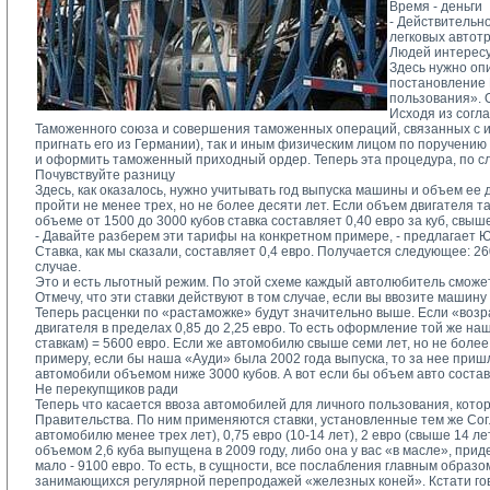
Время - деньги
- Действительн
легковых автот
Людей интересуе
Здесь нужно оп
постановление 
пользования». 
Исходя из согл
Таможенного союза и совершения таможенных операций, связанных с их
пригнать его из Германии), так и иным физическим лицом по поручен
и оформить таможенный приходный ордер. Теперь эта процедура, по сл
Почувствуйте разницу
Здесь, как оказалось, нужно учитывать год выпуска машины и объем ее 
пройти не менее трех, но не более десяти лет. Если объем двигателя т
объеме от 1500 до 3000 кубов ставка составляет 0,40 евро за куб, свыше
- Давайте разберем эти тарифы на конкретном примере, - предлагает Ю
Ставка, как мы сказали, составляет 0,4 евро. Получается следующее: 
случае.
Это и есть льготный режим. По этой схеме каждый автолюбитель сможет
Отмечу, что эти ставки действуют в том случае, если вы ввозите машину
Теперь расценки по «растаможке» будут значительно выше. Если «возра
двигателя в пределах 0,85 до 2,25 евро. То есть оформление той же на
ставкам) = 5600 евро. Если же автомобилю свыше семи лет, но не более 
примеру, если бы наша «Ауди» была 2002 года выпуска, то за нее пришл
автомобили объемом ниже 3000 кубов. А вот если бы объем авто состави
Не перекупщиков ради
Теперь что касается ввоза автомобилей для личного пользования, кот
Правительства. По ним применяются ставки, установленные тем же Сог
автомобилю менее трех лет), 0,75 евро (10-14 лет), 2 евро (свыше 14 ле
объемом 2,6 куба выпущена в 2009 году, либо она у вас «в масле», при
мало - 9100 евро. То есть, в сущности, все послабления главным обра
занимающихся регулярной перепродажей «железных коней». Кстати гово