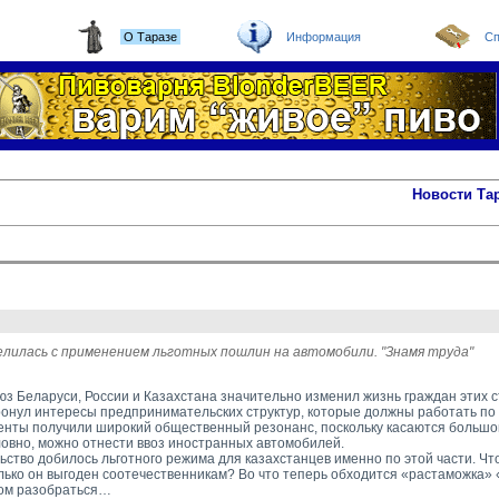
О Таразе
Информация
Сп
Новости Та
лилась с применением льготных пошлин на автомобили. "Знамя труда"
з Беларуси, России и Казахстана значительно изменил жизнь граждан этих ст
ронул интересы предпринимательских структур, которые должны работать по
нты получили широкий общественный резонанс, поскольку касаются большог
ловно, можно отнести ввоз иностранных автомобилей.
ство добилось льготного режима для казахстанцев именно по этой части. Что
лько он выгоден соотечественникам? Во что теперь обходится «растаможка»
том разобраться…