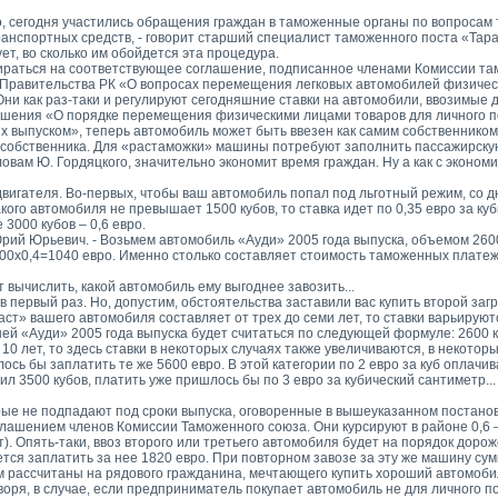
о, сегодня участились обращения граждан в таможенные органы по вопросам
ранспортных средств, - говорит старший специалист таможенного поста «Тар
т, во сколько им обойдется эта процедура.
ираться на соответствующее соглашение, подписанное членами Комиссии там
Правительства РК «О вопросах перемещения легковых автомобилей физичес
Они как раз-таки и регулируют сегодняшние ставки на автомобили, ввозимые 
ашения «О порядке перемещения физическими лицами товаров для личного по
 выпуском», теперь автомобиль может быть ввезен как самим собственником
ию собственника. Для «растаможки» машины потребуют заполнить пассажирс
овам Ю. Гордяцкого, значительно экономит время граждан. Ну а как с эконом
двигателя. Во-первых, чтобы ваш автомобиль попал под льготный режим, со дн
акого автомобиля не превышает 1500 кубов, то ставка идет по 0,35 евро за ку
 3000 кубов – 0,6 евро.
рий Юрьевич. - Возьмем автомобиль «Ауди» 2005 года выпуска, объемом 2600
2600х0,4=1040 евро. Именно столько составляет стоимость таможенных платеж
 вычислить, какой автомобиль ему выгоднее завозить...
 в первый раз. Но, допустим, обстоятельства заставили вас купить второй заг
ст» вашего автомобиля составляет от трех до семи лет, то ставки варьируют
шей «Ауди» 2005 года выпуска будет считаться по следующей формуле: 2600 к
10 лет, то здесь ставки в некоторых случаях также увеличиваются, в некотор
ось бы заплатить те же 5600 евро. В этой категории по 2 евро за куб оплачи
л 3500 кубов, платить уже пришлось бы по 3 евро за кубический сантиметр...
орые не подпадают под сроки выпуска, оговоренные в вышеуказанном постано
лашением членов Комиссии Таможенного союза. Они курсируют в районе 0,6 –
т). Опять-таки, ввоз второго или третьего автомобиля будет на порядок дороже
дется заплатить за нее 1820 евро. При повторном завозе за эту же машину сум
зом рассчитаны на рядового гражданина, мечтающего купить хороший автомобил
ря, в случае, если предприниматель покупает автомобиль не для личного по