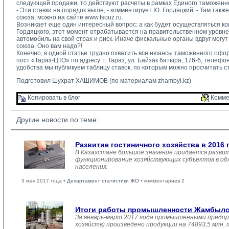
следующей продажи, то действуют расчеты в рамках Единого таможенног
- Эти ставки на порядок выше, - комментирует Ю. Гордяцкий. - Там так
союза, можно на сайте www.tsouz.ru.
Возникает еще один интересный вопрос: а как будет осуществляться к
Гордяцкого, этот момент отрабатывается на правительственном уровне
автомобиль на свой страх и риск. Иначе фискальные органы вдруг мог
союза. Оно вам надо?!
Конечно, в одной статье трудно охватить все нюансы таможенного оформ
пост «Тараз-ЦТО» по адресу: г. Тараз, ул. Байзак батыра, 176-б; телеф
удобства мы публикуем таблицу ставок, по которым можно просчитать 
Подготовил Шухрат ХАШИМОВ (по материалам zhambyl.kz)
Копировать в блог 
Комме
Другие новости по теме:
Развитие гостиничного хозяйства в 2016 
В Казахстане большое значение придается развит
функционирование хозяйствующих субъектов в обл
населения.
3 мая 2017 года •
Департамент статистики ЖО
• комментариев 2
Итоги работы промышленности Жамбылско
За январь-март 2017 года промышленными предпр
хозяйств) произведено продукции на 74893,5 млн.