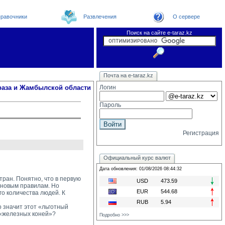
равочники
Развлечения
О сервере
Поиск на сайте e-taraz.kz
Новости
Новости e-taraz
Телефоный справочник
Видеоконференция
Почта на e-taraz.kz
Погода в Таразе
Замечания и предложения
Чат
Организации
Форум
Курсы валют
Web
раза и Жамбылской области
Логин
Пароль
Регистрация
Официальный курс валют
Дата обновления: 01/08/2026 08:44:32
ран. Понятно, что в первую
USD
473.59
 новым правилам. Но
EUR
544.68
о количества людей. К
RUB
5.94
 значит этот «льготный 
 «железных коней»?
Подробно >>>