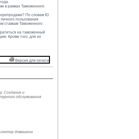
года.
ми в рамках Таможенного 
перепродажи? По словам Ю. 
 личного пользования
ым ставкам Таможенного
братиться на таможенный 
ию. Кроме того, для их
Версия для печати 
у. Создание и
ьтурного обслуживания
 сектор домашних