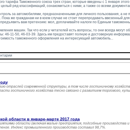
о тарифа Таможенного союза трех стран, которые введены с 1 января этого 
же целый ряд классификаций, ознакомиться с ними, а также со всеми документа
онтроль за автомобилями, предназначенными для личного пользования, а не 
. Пока же гражданам ни в коем случае не стоит перепродавать ввезенный для
ут предъявить вам претензию: мол, доплачивайте налоги по Единым таможенн
ления машин. Так что если у читателей есть вопросы, то они всегда могут о
оны: 46-11-50, 46-03-39. Здесь им предоставят полную и достоверную информац
стоимость таможенного оформления на интересующий автомобиль...
нтарии 
году
ию отраслей современной структуры, в том числе гостиничному хозяйств
асти гостиничного хозяйства тесно связано с развитием торгового, кул
й области в январе-марте 2017 года
иятиями области (включая малые предприятия, подсобные производства и
 тенге. Индекс промышленного производства составил 98,7%.