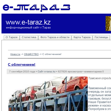
О Таразе
Статистика
Фото Тараза и области
Карта Тараза
Гостиницы
Новости
-> 
ОБЩЕСТВО
-> 
С облегчением!
С облегчением!
7 сентября 2010 года •
Сайт e-taraz.kz
• 627826 просмотров • комментариев 0
Таможня опреде
Таможенный сою
очередь он зат
отдельные моме
таковым, безус
Наше Правитель
режим» и наско
Попробуем в э