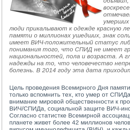
объявил
воскресе
отмечае
умерших
люди прикалывают к одежде красную лент
памяти о миллионах ушедших, знак сол
имеет ВИЧ-положительный статус либо
понимания того, что СПИД не имеет гр
национальностей, пола и возраста. А г
надежды на то, что человечество неп
болезнь. В 2014 году эта дата приходит
Цель проведения Всемирного Дня памят
только вспомнить тех, кто умер от СПИДа
внимание мировой общественности к пр
ВИЧ/СПИДа, социальной защите ВИЧ-ин
Согласно статистке Всемирной ассоциац
планете живет более 42 миллионов чело
вирусом имуннодефицита (ВИЧ), и кажды