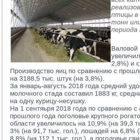
реализов
птицы в 
тонн или
периода 
Валовой 
увеличил
2,8%) и с
Производство яиц по сравнению с прошл
на 3188,5 тыс. штук (на 3,8%).
За январь-августь 2018 года средний удо
молочного стада составил 1883 кг, средн
на одну курицу-несушку.
На 1 сентяьря 2018 года по сравнению с
прошлого года поголовье крупного рогато
области увеличилось на 10,9% (на 39,3 тыс
3% (на 91,7 тыс. гол.), лошадей на 6,8% (н
8,8% (на 112,1 тыс. гол.), а поголовье с