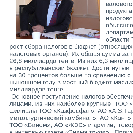
валового
продукта
налогово
объясняе
департа
области 
рост сбора налогов в бюджет (относящих
налоговых органов). Их общая сумма за 
26,8 миллиарда тенге. Из них 6,3 милли
в республиканский бюджет. Достигнутый 
на 30 процентов больше по сравнению с 
нынешнем году в местный бюджет маслих
миллиардов тенге.
­ Основное поступление налогов обеспеч
лицами. Из них наиболее крупные ­ ТОО 
филиалы ТОО «Казфосфат», АО «A.S.Та
металлургический комбинат», АО «Кант»
ТОО «Бином», АО «ЖЭС» и другие, ­ гов
в интервью газете «Знамя труда». ­ Произ