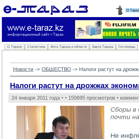
О Тара
О Таразе
Статистика
Фото Тараза и области
Карта Тараза
Гостиницы
Новости
-> 
ОБЩЕСТВО
-> 
Налоги растут на дрожж
Налоги растут на дрожжах эконом
24 января 2011 года •
• 150695 просмотров • коммен
Сборы в
почти н
Не инфля