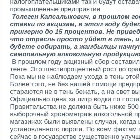
налогоплательщиками так и будут остава
промышленные предприятия.
­ 
Толеген Капсалыкович, в прошлом г
ставки по акцизам, в этом году буде
примерно до 15 процентов. Не привед
что отрасль просто уйдет в тень, и
будете собирать, а жамбылцы начн
самопальную алкогольную продукци
­ В прошлом году акцизный сбор состави
тенге. Это шестипроцентный рост по сра
Пока мы не наблюдаем ухода в тень этой
Более того, не без нашей помощи предп
стараются не в тень бежать, а на свет в
Официально цена за литр водки по поста
Правительства не должна быть ниже 500
выборочный хронометраж алкогольной пр
магазинах были выявлены случаи, когда
установленного порога. По всем фактам
сейчас в государстве существенно улучш