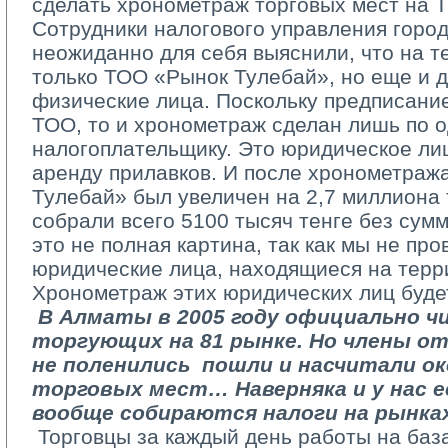
сделать хронометраж торговых мест на 
Сотрудники налогового управления город
неожиданно для себя выяснили, что на т
только ТОО «Рынок Тулебай», но еще и 
физические лица. Поскольку предписание
ТОО, то и хронометраж сделан лишь по 
налогоплательщику. Это юридическое ли
аренду прилавков. И после хронометраж
Тулебай» был увеличен на 2,7 миллиона т
собрали всего 5100 тысяч тенге без сумм
это не полная картина, так как мы не пр
юридические лица, находящиеся на терр
Хронометраж этих юридических лиц буде
­ 
В Алматы в 2005 году официально ч
торгующих на 81 рынке. Но члены о
не поленились ­ пошли и насчитали о
торговых мест… Наверняка и у нас е
вообще собираются налоги на рынка
­ Торговцы за каждый день работы на баз