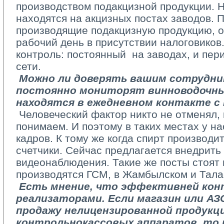
производством подакцизной продукции. 
находятся на акцизных постах заводов. 
производящие подакцизную продукцию, 
рабочий день в присутствии налоговиков.
контроль: постоянный ­ на заводах, и пер
сети.
­ 
Можно ли доверять вашим сотрудни
постоянно мониторят винно­водочны
находятся в ежедневном контакте 
­ Человеческий фактор никто не отменял,
понимаем. И поэтому в таких местах у н
кадров. К тому же когда спирт производи
счетчики. Сейчас предлагается внедрить
видеонаблюдения. Такие же посты стоят и
производятся ГСМ, в Жамбылском и Тала
­ 
Есть мнение, что эффективней кон
реализаторами. Если магазин или А
продажу нелицензированной продукц
контрольно­кассовых аппаратов, то 