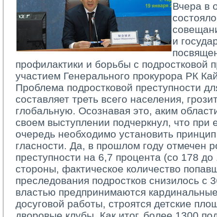
Вчера в 
состоял
совещан
и госуда
посвяще
профилактики и борьбы с подростковой 
участием Генерального прокурора РК Ка
Проблема подростковой преступности для
составляет треть всего населения, грози
глобальную. Осознавая это, аким област
своем выступлении подчеркнул, что при 
очередь необходимо установить принцип
гласности. Да, в прошлом году отмечен 
преступности на 6,7 процента (со 178 до 
стороны, фактическое количество попав
преследования подростков снизилось с 3
властью предпринимаются кардинальные
досуговой работы, строятся детские пло
дворовые клубы. Как итог, более 1300 по