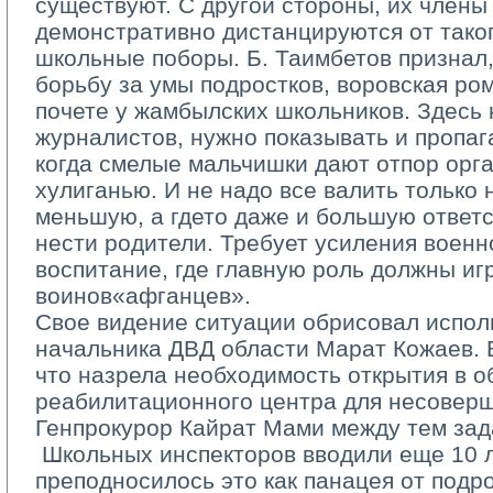
существуют. С другой стороны, их члены
демонстративно дистанцируются от таког
школьные поборы. Б. Таимбетов признал,
борьбу за умы подростков, воровская ро
почете у жамбылских школьников. Здесь
журналистов, нужно показывать и пропа
когда смелые мальчишки дают отпор орг
хулиганью. И не надо все валить только 
меньшую, а где­то даже и большую ответ
нести родители. Требует усиления военн
воспитание, где главную роль должны иг
воинов­«афганцев».
Свое видение ситуации обрисовал испол
начальника ДВД области Марат Кожаев. В
что назрела необходимость открытия в о
реабилитационного центра для несовер
Генпрокурор Кайрат Мами между тем зад
­ Школьных инспекторов вводили еще 10 ле
преподносилось это как панацея от подр