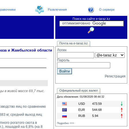
равочники
Развлечения
О сервере
Поиск на сайте e-taraz.kz
Новости
Новости e-taraz
Телефоный справочник
Видеоконференция
Почта на e-taraz.kz
Погода в Таразе
Замечания и предложения
Чат
Организации
Форум
Курсы валют
Web
раза и Жамбылской области
Логин
Пароль
Регистрация
Официальный курс валют
ы в живой массе 69,7 тыс.
Дата обновления: 01/08/2026 08:44:32
USD
473.59
оизводство яиц по сравнению
EUR
544.68
83 кг, средний выход яиц 
RUB
5.94
ного рогатого скота в 
Подробно >>>
л.), лошадей на 6,8% (на 8