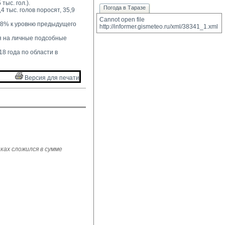
тыс. гол.).
Погода в Таразе
4 тыс. голов поросят, 35,9 
Cannot open file 
2,8% к уровню предыдущего 
http://informer.gismeteo.ru/xml/38341_1.xml
 на личные подсобные 
8 года по области в 
Версия для печати 
ках сложился в сумме