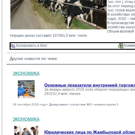
тыс. гол.), птиц
За этот период п
тыс. голов жере
В хозяйствах об
года), 3102 – ов
В производстве
хозяйства насел
Объем валовой п
текущих ценах составил 107461,5 млн. тенге.
Копировать в блог 
Комме
Другие новости по теме:
ЭКОНОМИКА
Основные показатели внутренней торго
За январь-август 2018 года оборот торгующих пр
293151,4 млн. тенге.
18 сентября 2018 года •
Департамент статистики ЖО
• комментариев 3
ЭКОНОМИКА
Юридические лица по Жамбылской област