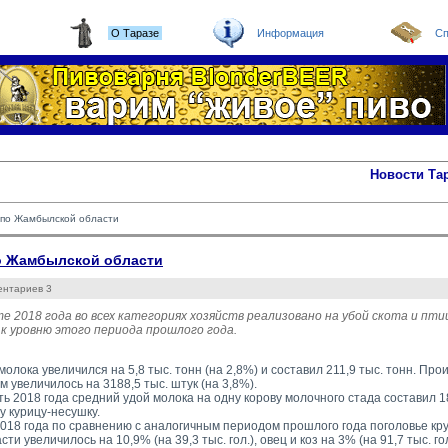
О Таразе
Информация
Сп
Новости Та
а по Жамбылской области
по Жамбылской области
ентариев 3
те 2018 года во всех категориях хозяйств реализовано на убой скота и птиц
к уровню этого периода прошлого года.
олока увеличился на 5,8 тыс. тонн (на 2,8%) и составил 211,9 тыс. тонн. Пр
 увеличилось на 3188,5 тыс. штук (на 3,8%).
ть 2018 года средний удой молока на одну корову молочного стада составил 18
у курицу-несушку.
018 года по сравнению с аналогичным периодом прошлого года поголовье круп
ти увеличилось на 10,9% (на 39,3 тыс. гол.), овец и коз на 3% (на 91,7 тыс. го