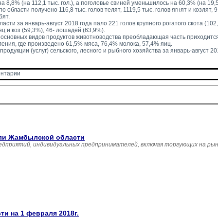
 на 8,8% (на 112,1 тыс. гол.), а поголовье свиней уменьшилось на 60,3% (на 19,5 
о области получено 116,8 тыс. голов телят, 1119,5 тыс. голов ягнят и козлят, 9,
бят.
ласти за январь-август 2018 года пало 221 голов крупного рогатого скота (10
ец и коз (59,3%), 46- лошадей (63,9%).
 основных видов продуктов животноводства преобладающая часть приходится
ения, где произведено 61,5% мяса, 76,4% молока, 57,4% яиц.
родукции (услуг) сельского, лесного и рыбного хозяйства за январь-август 201
нтарии 
вли Жамбылской области
едприятий, индивидуальных предпринимателей, включая торгующих на рын
и на 1 февраля 2018г.