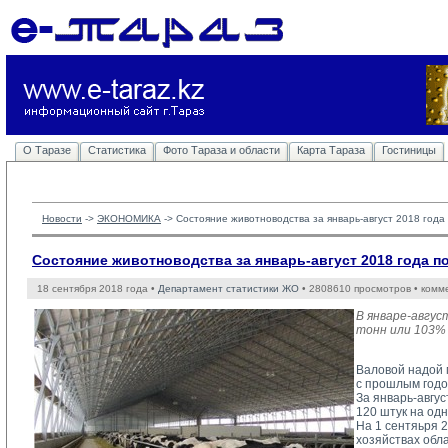
О Таразе
Статистика
Фото Тараза и области
Карта Тараза
Гостиницы
Новости
-> 
ЭКОНОМИКА
-> 
Состояние животноводства за январь-август 2018 год
Состояние животноводства за январь-август 2018 года 
18 сентября 2018 года •
Департамент статистики ЖО
• 2808610 просмотров • комм
В январе-авгус
тонн или 103% 
Валовой надой м
с прошлым годом
За январь-авгус
120 штук на одн
На 1 сентяьря 2
хозяйствах облас