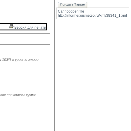
Погода в Таразе
Cannot open file 
http://informer.gismeteo.ru/xml/38341_1.xml
Версия для печати 
ли 103% к уровню этого
ках сложился в сумме