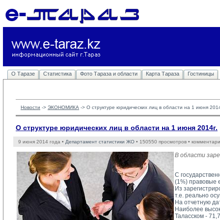
О Таразе
Статистика
Фото Тараза и области
Карта Тараза
Гостиницы
Новости
-> 
ЭКОНОМИКА
-> 
О структуре юридических лиц в области на 1 июня 2014
О структуре юридических лиц в области на 1 июня 2014г.
9 июня 2014 года •
Департамент статистики ЖО
• 150550 просмотров • комментари
В области заре
С государственн
(1%) правовые е
Из зарегистрир
т.е. реально о
На отчетную да
Наиболее высок
Таласском - 71