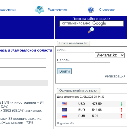
равочники
Развлечения
О сервере
Поиск на сайте e-taraz.kz
Новости
Новости e-taraz
Телефоный справочник
Видеоконференция
Почта на e-taraz.kz
Погода в Таразе
Замечания и предложения
Чат
Организации
Форум
Курсы валют
Web
раза и Жамбылской области
Логин
Пароль
Регистрация
Официальный курс валют
.
Дата обновления: 01/08/2026 08:44:32
81,5%) и иностранной – 94 
USD
473.59
 (1%).
EUR
544.68
 3862 (68,1%) активные, 
RUB
5.94
тами 88 юридических лиц.
 Жуалынском - 73%, 
Подробно >>>