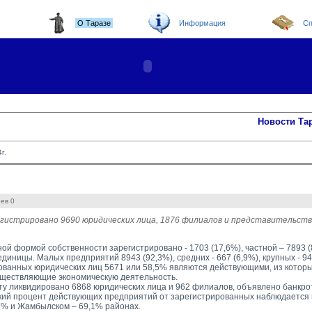
О Таразе
Информация
Сп
Новости Та
г.
ев 0
гистрировано 9690 юридических лица, 1876 филиалов и представительств
ой формой собственности зарегистрировано - 1703 (17,6%), частной – 7893 (
диницы. Малых предприятий 8943 (92,3%), средних - 667 (6,9%), крупных - 94
ованных юридических лиц 5671 или 58,5% являются действующими, из которых
существляющие экономическую деятельность.
ту ликвидировано 6868 юридических лица и 962 филиалов, объявлено банкро
ий процент действующих предприятий от зарегистрированных наблюдается в
,7% и Жамбылском – 69,1% районах.