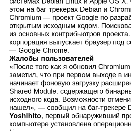
системах Debian Linux и Apple OS X
этом на баг-трекерах Debian и Chrom
Chromium — проект Google по разраб
открытым исходным кодом. Поисков
из основных контрибьютров проекта
корпорация выпускает браузер под 
— Google Chrome.
Жалобы пользователей
«После того как я обновил Chromium 
заметил, что при первом выходе в и
начинает фоновую загрузку расшире
Shared Module, содержащего бинарн
исходного кода. Возможности отменит
нашел», — сообщил на баг-трекере 
Yoshihito
, первый обнаруживший про
компьютере установлена операционн