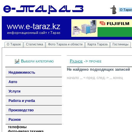
О Тара
О Таразе
Статистика
Фото Тараза и области
Карта Тараза
Гостиницы
Выбери категорию
Разное
-> прочее
Не найдено подходящих записей
Недвижимость
начало
... 
<-пред.
след.->
... 
конец
Авто
Услуги
Работа и учеба
Производство
Разное
телефоны
фото-видео техника