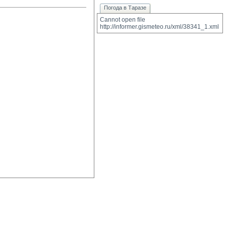
Погода в Таразе
Cannot open file 
http://informer.gismeteo.ru/xml/38341_1.xml