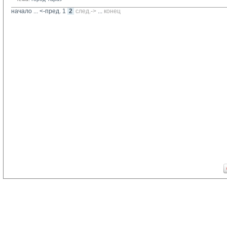
начало
... 
<-пред.
1
2
след.->
... 
конец