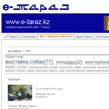
Фото Тараза и области
О Таразе
Статистика
Карта Тараза
Гостиниц
На главную
-> 
абая
Облако тэгов
выставка собак(77)
площадь(22)
west highland 
,
,
,
,
,
,
,
,
,
chat(10)
толе би(7)
коммунистическая(7)
аллея(7)
казыбек би(7)
парк(6)
химпоселок(4)
jack russel te
,
,
,
,
,
,
,
ущелье(1)
коксай(1)
тараз(1)
айтеке би(1)
каньон(1)
гаи(1)
областной акимат(1)
жамбылская область(1)
Таразцы!
14 сентября 2010 года
7212
просмотра
0
рейтинг 
Альбом:
Жители Тараза
Тема:
Город Тараз