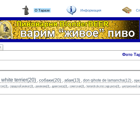
О Таразе
Информация
Сп
ы
Фото Та
white terrier(20)
собаки(20)
абая(13)
,
,
,
don qihote de lamancha(12)
,
пре
,
,
,
,
,
,
rrier(3)
городской акимат(3)
рахимова(3)
драмтеатр(3)
советская(3)
leonardo da vinci rags puma(3)
центральный га