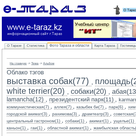
О Тара
Фото Тараза и области
О Таразе
Статистика
Карта Тараза
Гостиниц
На главную
-> 
Тема
-> 
Альбом
Облако тэгов
выставка собак(77)
площадь(
,
white terrier(20)
собаки(20)
абая(13
,
,
lamancha(12)
,
,
президентский парк(11)
karmarn
,
,
,
,
коммунистическая(7)
аллея(7)
казыбек би(7)
парк(6)
хим
,
,
,
городской акимат(3)
рахимова(3)
драмтеатр(3)
советская(
,
,
,
центральный гастроном(1)
собаки(1)
акимат(1)
ущелье(1)
,
,
,
каньон(1)
гаи(1)
областной акимат(1)
жамбылская область