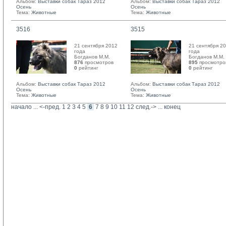
Альбом:
Выставки собак Тараз 2012
Альбом:
Выставки собак Тараз 2012
Осень
Осень
Тема:
Животные
Тема:
Животные
3516
3515
21 сентября 2012
21 сентября 2
года
года
Богданов М.М. 
Богданов М.М. 
876
просмотров
895
просмотро
0
рейтинг 
0
рейтинг 
Альбом:
Выставки собак Тараз 2012
Альбом:
Выставки собак Тараз 2012
Осень
Осень
Тема:
Животные
Тема:
Животные
начало
... 
<-пред.
1
2
3
4
5
6
7
8
9
10
11
12
след.->
... 
конец