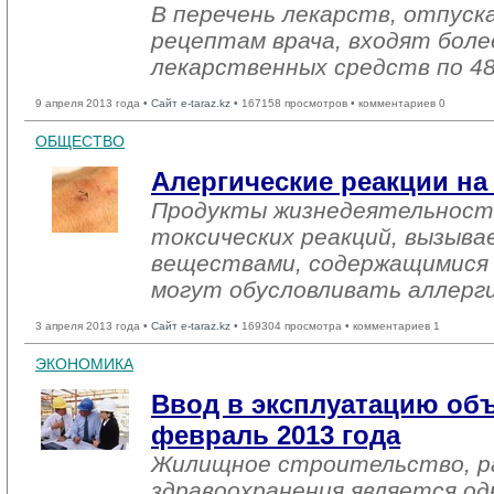
В перечень лекарств, отпуск
рецептам врача, входят боле
лекарственных средств по 48
9 апреля 2013 года •
Сайт e-taraz.kz
• 167158 просмотров • комментариев 0
ОБЩЕСТВО
Алергические реакции на
Продукты жизнедеятельности
токсических реакций, вызыв
веществами, содержащимися в
могут обусловливать аллерги
3 апреля 2013 года •
Сайт e-taraz.kz
• 169304 просмотра • комментариев 1
ЭКОНОМИКА
Ввод в эксплуатацию объ
февраль 2013 года
Жилищное строительство, ра
здравоохранения является од