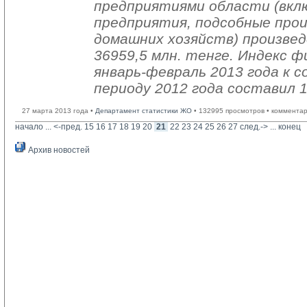
предприятиями области (вкл
предприятия, подсобные про
домашних хозяйств) произвед
36959,5 млн. тенге. Индекс ф
январь-февраль 2013 года к
периоду 2012 года составил 
27 марта 2013 года •
Департамент статистики ЖО
• 132995 просмотров • комментар
начало
... 
<-пред.
15
16
17
18
19
20
21
22
23
24
25
26
27
след.->
... 
конец
Архив новостей