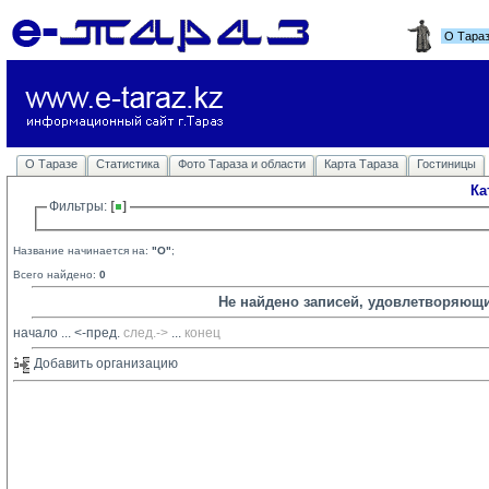
О Тара
О Таразе
Статистика
Фото Тараза и области
Карта Тараза
Гостиницы
Ка
Фильтры: 
Название начинается на:
"O"
;
Всего найдено:
0
Не найдено записей, удовлетворяющ
начало
... 
<-пред.
след.->
... 
конец
Добавить организацию 