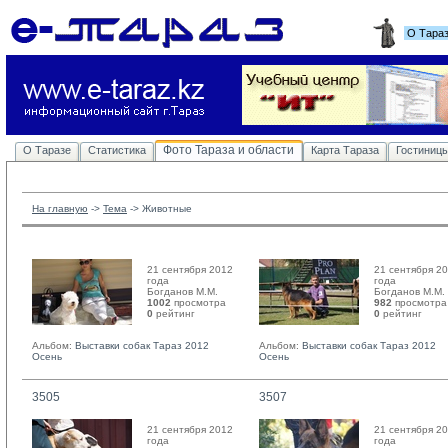
О Тара
Фото Тараза и области
О Таразе
Статистика
Карта Тараза
Гостиниц
На главную
-> 
Тема
-> 
Животные
21 сентября 2012
21 сентября 2
года
года
Богданов М.М. 
Богданов М.М. 
1002
просмотра
982
просмотра
0
рейтинг 
0
рейтинг 
Альбом:
Выставки собак Тараз 2012
Альбом:
Выставки собак Тараз 2012
Осень
Осень
3505
3507
21 сентября 2012
21 сентября 2
года
года