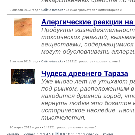
9 апреля 2013 года •
Сайт e-taraz.kz
• 167040 просмотров • комментариев 0
Алергические реакции на
Продукты жизнедеятельности
токсических реакций, вызыв
веществами, содержащимися в
могут обусловливать аллерги
3 апреля 2013 года •
Сайт e-taraz.kz
• 169212 просмотра • комментариев 1
Чудеса древнего Тараза
Уже много лет не утихают р
под рынком, расположенным в
находится древний город, чт
вернуть людям это богатое 
историческое наследие, нас
тысячелетия.
26 марта 2013 года •
• 148321 просмотр • комментариев 0
начало
... 
<-пред.
1
2
3
4
5
6
7
8
9
10
11
12
13
след.->
... 
конец