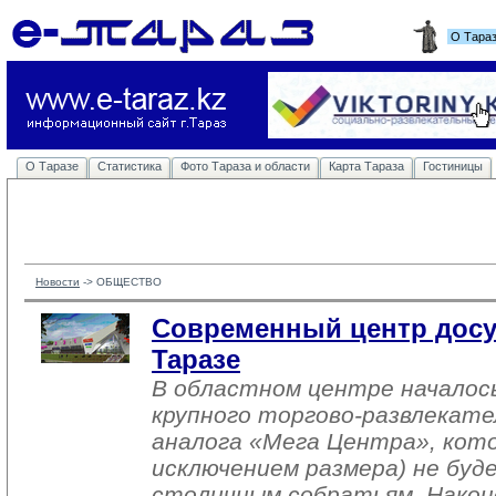
О Тара
О Таразе
Статистика
Фото Тараза и области
Карта Тараза
Гостиницы
Новости
-> 
ОБЩЕСТВО
Современный центр досу
Таразе
В областном центре начало
крупного торгово-развлекате
аналога «Мега Центра», кото
исключением размера) не бу
столичным собратьям. Након