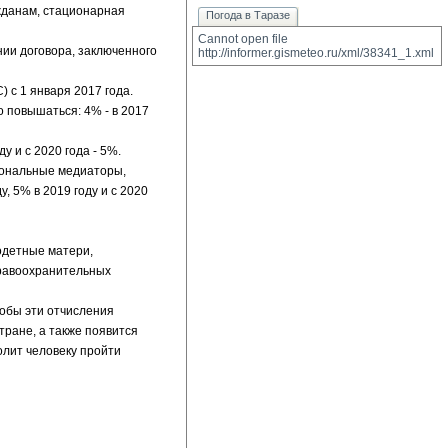
жданам, стационарная
Погода в Таразе
Cannot open file 
нии договора, заключенного
http://informer.gismeteo.ru/xml/38341_1.xml
 с 1 января 2017 года.
о повышаться: 4% - в 2017
у и с 2020 года - 5%.
иональные медиаторы,
, 5% в 2019 году и с 2020
одетные матери,
правоохранительных
тобы эти отчисления
тране, а также появится
олит человеку пройти