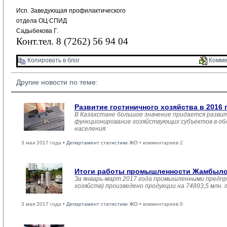
Исп. Заведующая профилактического
отдела ОЦ СПИД
Садыбекова Г.
Конт.тел. 8 (7262) 56 94 04
Копировать в блог 
Комме
Другие новости по теме:
Развитие гостиничного хозяйства в 2016 
В Казахстане большое значение придается развит
функционирование хозяйствующих субъектов в обл
населения.
3 мая 2017 года •
Департамент статистики ЖО
• комментариев 2
Итоги работы промышленности Жамбылско
За январь-март 2017 года промышленными предпр
хозяйств) произведено продукции на 74893,5 млн.
3 мая 2017 года •
Департамент статистики ЖО
• комментариев 0