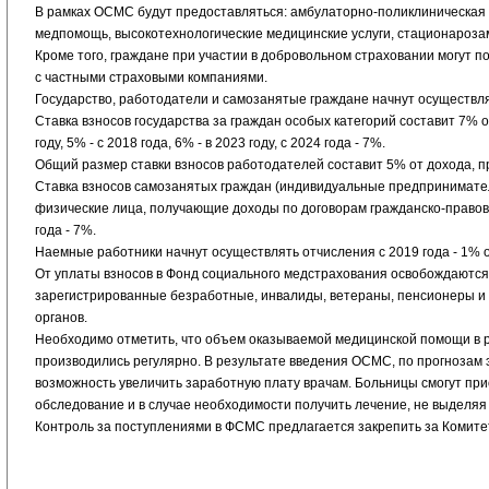
В рамках ОСМС будут предоставляться: амбулаторно-поликлиническа
медпомощь, высокотехнологические медицинские услуги, стационароза
Кроме того, граждане при участии в добровольном страховании могут 
с частными страховыми компаниями.
Государство, работодатели и самозанятые граждане начнут осуществля
Ставка взносов государства за граждан особых категорий составит 7% 
году, 5% - с 2018 года, 6% - в 2023 году, с 2024 года - 7%.
Общий размер ставки взносов работодателей составит 5% от дохода, при 
Ставка взносов самозанятых граждан (индивидуальные предпринимате
физические лица, получающие доходы по договорам гражданско-правового
года - 7%.
Наемные работники начнут осуществлять отчисления с 2019 года - 1% от
От уплаты взносов в Фонд социального медстрахования освобождаются 
зарегистрированные безработные, инвалиды, ветераны, пенсионеры и т
органов.
Необходимо отметить, что объем оказываемой медицинской помощи в р
производились регулярно. В результате введения ОСМС, по прогнозам 
возможность увеличить заработную плату врачам. Больницы смогут пр
обследование и в случае необходимости получить лечение, не выделяя 
Контроль за поступлениями в ФСМС предлагается закрепить за Комите