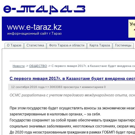
О Таразе
Статистика
Фото Тараза и области
Карта Тараза
Гостиницы
Новости
-> 
ОБЩЕСТВО
-> 
С первого января 2017г. в Казахстане будет внедрена 
С первого января 2017г. в Казахстане будет внедрена с
12 сентября 2016 года •
• 3063383 просмотра • комментариев 0
ОСМС разработана с учетом передового международного опыта, осн
При этом государство будет осуществлять взносы за экономически неа
зарегистрированные в налоговых органах, – за себя.
Государство сохраняет за собой право обеспечивать граждан гарант
социально значимых заболеваниях, неотложных состояниях, скорая ме
До 2020 года незастрахованным гражданам в рамках ГОБМП будет пре