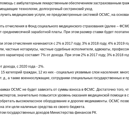
я помощь с амбулаторным лекарственным обеспечением застрахованным гра
мещающие технологии, долгосрочный сестринский уход.
получить медицинские услуги, не предусмотренные системой ОСМС, на основа
ть отчисления в Фонд социального медицинского страхования (далее – ФСМС)
от среднемесячной заработной платы. При этом размер ставки будет поэтапн
этом отчисления начинаются с 2% в 2017 году, 3% в 2018 году, 4% в 2019 год
ли, частные нотариусы, частные судебные исполнители, адвокаты, професс
 характера) составит 7% от дохода. При этом 2% в 2017 году, 3% в 2018 году
 дохода, с 2020 года - 2%.
15 категорий граждан, 12 из них - социально уязвимые слои населения: мног
. д., а также военнослужащие, сотрудники специальных государственных и 
амках ОСМС не будет зависеть от суммы взноса в ФСМС. Достаточно того, ч
экспертов, значительно повысится уровень оказания медицинской помощи в с
иобретать высококлассное оборудование и дорогие медикаменты. ОСМС позв
на эти цели наличные средства из своего бюджета.
том государственных доходов Министерства финансов РК.