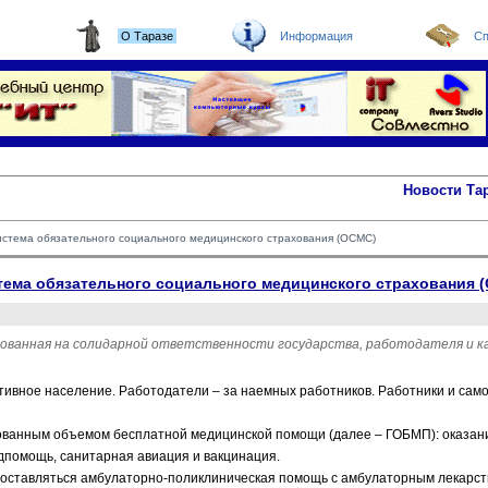
О Таразе
Информация
Сп
Новости Та
система обязательного социального медицинского страхования (ОСМС)
истема обязательного социального медицинского страхования 
ованная на солидарной ответственности государства, работодателя и ка
ктивное население. Работодатели – за наемных работников. Работники и сам
ированным объемом бесплатной медицинской помощи (далее – ГОБМП): оказа
дпомощь, санитарная авиация и вакцинация.
доставляться амбулаторно-поликлиническая помощь с амбулаторным лекарс