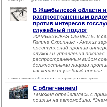
22 сентября 2010 года •
Сайт e-taraz.kz
• 626218 просмотров • комментариев 1
В Жамбылской области н
распространенным видо
против интересов госсл
служебный подлог
ЖАМБЫЛСКАЯ ОБЛАСТЬ. 8 се
Галина Скрипник/ - Анализ з
преступлений против интере
службы и управления показал
распространенным видом со
должностными лицами проти
является служебный подлог.
9 сентября 2010 года •
Сайт e-taraz.kz
• 621973 просмотра • комментариев 0
С облегчением!
Таможня определилась с при
пошлин на автомобили. "Знам