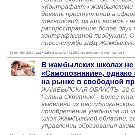
«Контрафакт» жамбылскими 
девять преступлений в сфер
технологий, из них восемь - 
распространение более двух 
контрафактной продукции. О
пресс-службе ДВД Жамбылско
16 октября 2010 года •
Сайт e-taraz.kz
• 621505 просмотров • комментариев 1
В жамбылских школах не 
«Самопознание», однако 
на рынке в свободной п
ЖАМБЫЛСКАЯ ОБЛАСТЬ. 22 с
Галина Скрипник/ - Более ст
выделено из республиканског
приобретение учебников по 
школ Жамбылской области, с
управлении образования аким