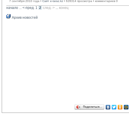
7 сентября 2010 года •
Сайт e-taraz.kz
• 628314 просмотра • комментариев 0
начало
... 
<-пред.
1
2
след.->
... 
конец
Архив новостей
Поделиться…