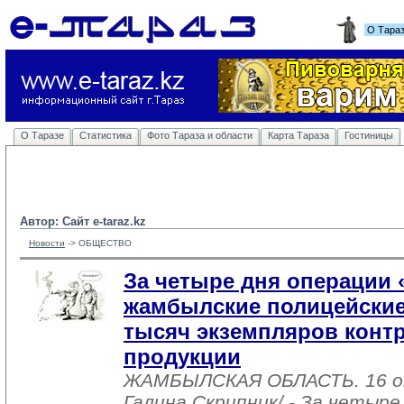
О Тара
О Таразе
Статистика
Фото Тараза и области
Карта Тараза
Гостиницы
Автор: Сайт e-taraz.kz
Новости
-> 
ОБЩЕСТВО
За четыре дня операции 
жамбылские полицейские
тысяч экземпляров конт
продукции
ЖАМБЫЛСКАЯ ОБЛАСТЬ. 16 о
Галина Скрипник/ - За четыре