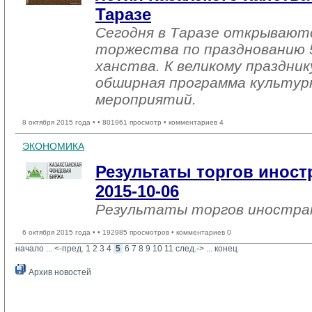
Таразе
Сегодня в Таразе открывают
торжества по празднованию 
ханства. К великому праздни
обширная программа культур
мероприятий.
8 октября 2015 года •
• 801961 просмотр • комментариев 4
ЭКОНОМИКА
Результаты торгов инос
2015-10-06
Результаты торгов иностр
6 октября 2015 года •
• 192985 просмотров • комментариев 0
начало
... 
<-пред.
1
2
3
4
5
6
7
8
9
10
11
след.->
... 
конец
Архив новостей